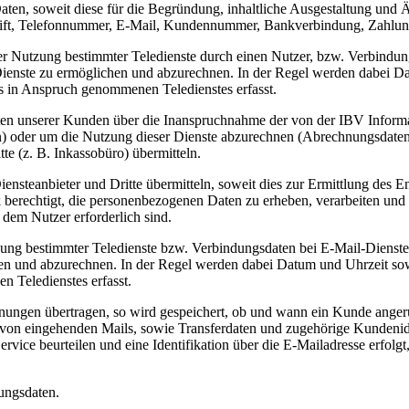
aten, soweit diese für die Begründung, inhaltliche Ausgestaltung und
chrift, Telefonnummer, E-Mail, Kundennummer, Bankverbindung, Zahlun
Nutzung bestimmter Teledienste durch einen Nutzer, bzw. Verbindung
er Dienste zu ermöglichen und abzurechnen. In der Regel werden dabei 
s in Anspruch genommenen Teledienstes erfasst.
en unserer Kunden über die Inanspruchnahme der von der IBV Informati
) oder um die Nutzung dieser Dienste abzurechnen (Abrechnungsdaten
e (z. B. Inkassobüro) übermitteln.
steanbieter und Dritte übermitteln, soweit dies zur Ermittlung des En
k berechtigt, die personenbezogenen Daten zu erheben, verarbeiten un
em Nutzer erforderlich sind.
g bestimmter Teledienste bzw. Verbindungsdaten bei E-Mail-Diensten 
chen und abzurechnen. In der Regel werden dabei Datum und Uhrzeit s
 Teledienstes erfasst.
en übertragen, so wird gespeichert, ob und wann ein Kunde angerufe
te von eingehenden Mails, sowie Transferdaten und zugehörige Kunden
ice beurteilen und eine Identifikation über die E-Mailadresse erfol
ungsdaten.