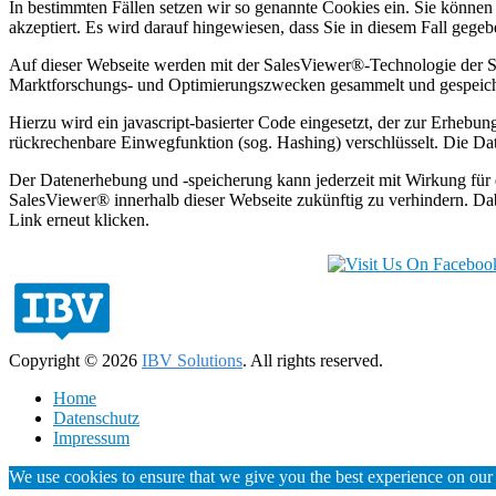
In bestimmten Fällen setzen wir so genannte Cookies ein. Sie können
akzeptiert. Es wird darauf hingewiesen, dass Sie in diesem Fall gege
Auf dieser Webseite werden mit der SalesViewer®-Technologie der S
Marktforschungs- und Optimierungszwecken gesammelt und gespeich
Hierzu wird ein javascript-basierter Code eingesetzt, der zur Erhe
rückrechenbare Einwegfunktion (sog. Hashing) verschlüsselt. Die Dat
Der Datenerhebung und -speicherung kann jederzeit mit Wirkung für 
SalesViewer® innerhalb dieser Webseite zukünftig zu verhindern. Dab
Link erneut klicken.
Copyright © 2026
IBV Solutions
. All rights reserved.
Home
Datenschutz
Impressum
We use cookies to ensure that we give you the best experience on our w