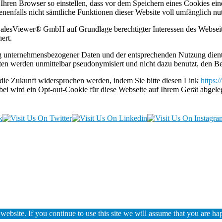
 Ihren Browser so einstellen, dass vor dem Speichern eines Cookies ei
benenfalls nicht sämtliche Funktionen dieser Website voll umfänglich n
alesViewer® GmbH auf Grundlage berechtigter Interessen des Webseite
ert.
bung unternehmensbezogener Daten und der entsprechenden Nutzung dient
en werden unmittelbar pseudonymisiert und nicht dazu benutzt, den Besu
die Zukunft widersprochen werden, indem Sie bitte diesen Link
https:
ei wird ein Opt-out-Cookie für diese Webseite auf Ihrem Gerät abgele
ebsite. If you continue to use this site we will assume that you are hap