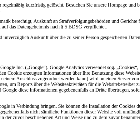
regelmäßig kurzfristig gelöscht. Besuchen Sie unsere Hompage und be
.
atik berechtigt, Auskunft an Strafverfolgungsbehörden und Gerichte f
en auf das Datengeheimnis nach § 5 BDSG verpflichtet.
nd unverzüglich Auskunft über die zu seiner Person gespeicherten Date
 Google Inc. („Google“). Google Analytics verwendet sog. „Cookies“, 
en Cookie erzeugten Informationen über Ihre Benutzung diese Website 
hr einem Anschluss zugeordnet werden kann) wird an einen Server von
ten, um Reports über die Websiteaktivitäten für die Websitebetreiber
Google diese Informationen gegebenenfalls an Dritte übertragen, sofer
ogle in Verbindung bringen. Sie können die Installation der Cookies d
l gegebenenfalls nicht sämtliche Funktionen dieser Website voll umfäng
e in der zuvor beschriebenen Art und Weise und zu dem zuvor benannt