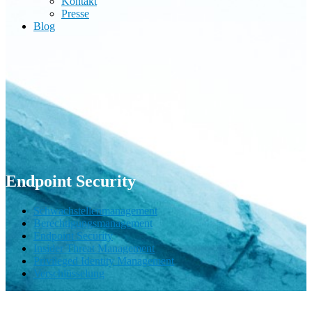
Kontakt
Presse
Blog
Endpoint Security
Schwachstellenmanagement
Berechtigungsmanagement
Endpoint Security
Insider Threat Management
Privileged Identity Management
Verschlüsselung