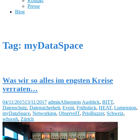
Kontakt
Presse
Blog
Tag: myDataSpace
Was wir so alles im engsten Kreise
verraten…
04/11/2015
13/11/2017
admin
Allgemein
Ausblick
,
BITT
,
Datenschutz
,
Datensicherheit
,
Event
,
Frühstück
,
HEAT
,
Lumension
,
myDataSpace
,
Networking
,
ObserveIT
,
PrioBuzzer
,
Schweiz
,
whoosh
,
Zürich