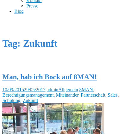
Kontakt
Presse
Blog
Tag: Zukunft
Man, hab ich Bock auf 8MAN!
10/09/2015
29/05/2017
admin
Allgemein
8MAN
,
Berechtigungsmanagement
,
Miteinander
,
Partnerschaft
,
Sales
,
Schulung
,
Zukunft