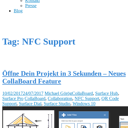
Kontakt
Presse
Blog
Tag: NFC Support
Öffne Dein Projekt in 3 Sekunden – Neues
CollaBoard Feature
10/02/2017
24/07/2017
Michael Görög
CollaBoard
,
Surface Hub
,
Surface Pro
CollaBoard
,
Collaboration
,
NFC Support
,
QR Code
Support
,
Surface Dial
,
Surface Studio
,
Windows 10