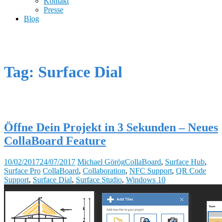
Kontakt
Presse
Blog
Tag: Surface Dial
Öffne Dein Projekt in 3 Sekunden – Neues
CollaBoard Feature
10/02/2017
24/07/2017
Michael Görög
CollaBoard
,
Surface Hub
,
Surface Pro
CollaBoard
,
Collaboration
,
NFC Support
,
QR Code
Support
,
Surface Dial
,
Surface Studio
,
Windows 10