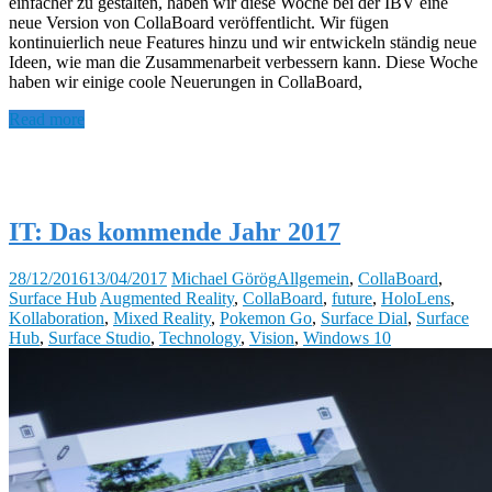
einfacher zu gestalten, haben wir diese Woche bei der IBV eine
neue Version von CollaBoard veröffentlicht. Wir fügen
kontinuierlich neue Features hinzu und wir entwickeln ständig neue
Ideen, wie man die Zusammenarbeit verbessern kann. Diese Woche
haben wir einige coole Neuerungen in CollaBoard,
Read more
IT: Das kommende Jahr 2017
28/12/2016
13/04/2017
Michael Görög
Allgemein
,
CollaBoard
,
Surface Hub
Augmented Reality
,
CollaBoard
,
future
,
HoloLens
,
Kollaboration
,
Mixed Reality
,
Pokemon Go
,
Surface Dial
,
Surface
Hub
,
Surface Studio
,
Technology
,
Vision
,
Windows 10