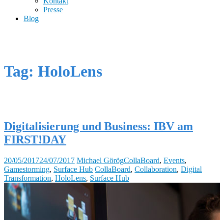
Kontakt
Presse
Blog
Tag: HoloLens
Digitalisierung und Business: IBV am
FIRST!DAY
20/05/2017
24/07/2017
Michael Görög
CollaBoard
,
Events
,
Gamestorming
,
Surface Hub
CollaBoard
,
Collaboration
,
Digital
Transformation
,
HoloLens
,
Surface Hub