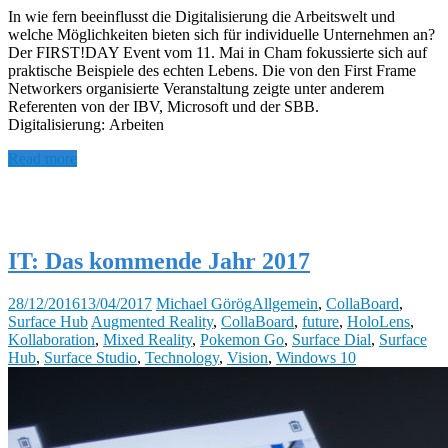
In wie fern beeinflusst die Digitalisierung die Arbeitswelt und
welche Möglichkeiten bieten sich für individuelle Unternehmen an?
Der FIRST!DAY Event vom 11. Mai in Cham fokussierte sich auf
praktische Beispiele des echten Lebens. Die von den First Frame
Networkers organisierte Veranstaltung zeigte unter anderem
Referenten von der IBV, Microsoft und der SBB.
Digitalisierung: Arbeiten
Read more
IT: Das kommende Jahr 2017
28/12/2016
13/04/2017
Michael Görög
Allgemein
,
CollaBoard
,
Surface Hub
Augmented Reality
,
CollaBoard
,
future
,
HoloLens
,
Kollaboration
,
Mixed Reality
,
Pokemon Go
,
Surface Dial
,
Surface
Hub
,
Surface Studio
,
Technology
,
Vision
,
Windows 10