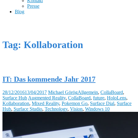
Kontakt
Presse
Blog
Tag: Kollaboration
IT: Das kommende Jahr 2017
28/12/2016
13/04/2017
Michael Görög
Allgemein
,
CollaBoard
,
Surface Hub
Augmented Reality
,
CollaBoard
,
future
,
HoloLens
,
Kollaboration
,
Mixed Reality
,
Pokemon Go
,
Surface Dial
,
Surface
Hub
,
Surface Studio
,
Technology
,
Vision
,
Windows 10