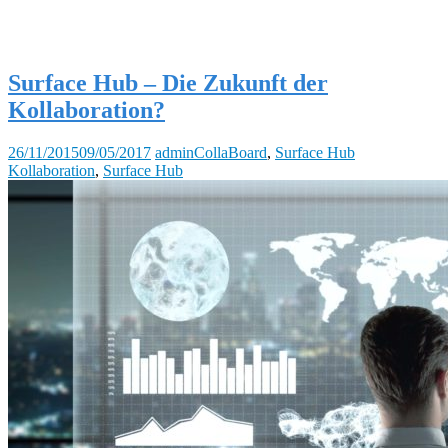
Surface Hub – Die Zukunft der
Kollaboration?
26/11/2015
09/05/2017
admin
CollaBoard
,
Surface Hub
Kollaboration
,
Surface Hub