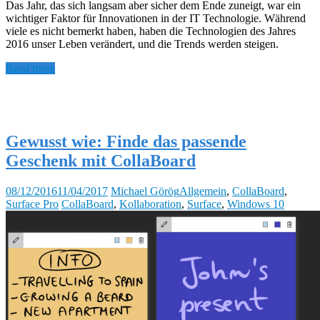
Das Jahr, das sich langsam aber sicher dem Ende zuneigt, war ein
wichtiger Faktor für Innovationen in der IT Technologie. Während
viele es nicht bemerkt haben, haben die Technologien des Jahres
2016 unser Leben verändert, und die Trends werden steigen.
Read more
Gewusst wie: Finde das passende
Geschenk mit CollaBoard
08/12/2016
11/04/2017
Michael Görög
Allgemein
,
CollaBoard
,
Surface Pro
CollaBoard
,
Kollaboration
,
Surface
,
Windows 10