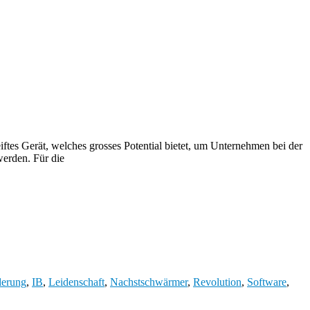
ftes Gerät, welches grosses Potential bietet, um Unternehmen bei der
werden. Für die
derung
,
IB
,
Leidenschaft
,
Nachstschwärmer
,
Revolution
,
Software
,