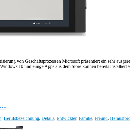
ierung von Geschäftsprozessen Microsoft präsentiert ein sehr ausgerei
 Windows 10 und einige Apps aus dem Store können bereits installiert 
ls…
n
,
Berufsbezeichnung
,
Details
,
Entwickler
,
Familie
,
Freund
,
Herausfor