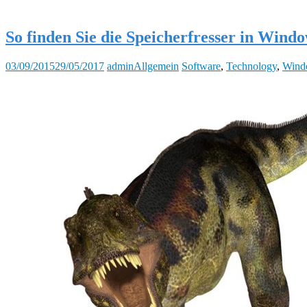
So finden Sie die Speicherfresser in Wind
03/09/2015
29/05/2017
admin
Allgemein
Software
,
Technology
,
Wind