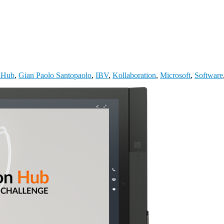
n Hub
,
Gian Paolo Santopaolo
,
IBV
,
Kollaboration
,
Microsoft
,
Software