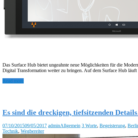
Das Surface Hub bietet ungeahnte neue Möglichkeiten für die Modernis
Digital Transformation weiter zu bringen. Auf dem Surface Hub läuft
Read more
Es sind die dreckigen, tiefsitzenden Detai
07/10/2015
09/05/2017
admin
Allgemein
3 Worte
,
Begeisterung
,
Berli
Technik
,
Wegbereiter