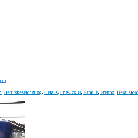
ls…
n
,
Berufsbezeichnung
,
Details
,
Entwickler
,
Familie
,
Freund
,
Herausfor