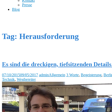
Kontakt
Presse
Blog
Tag: Herausforderung
Es sind die dreckigen, tiefsitzenden Detai
07/10/2015
09/05/2017
admin
Allgemein
3 Worte
,
Begeisterung
,
Berli
Technik
,
Wegbereiter