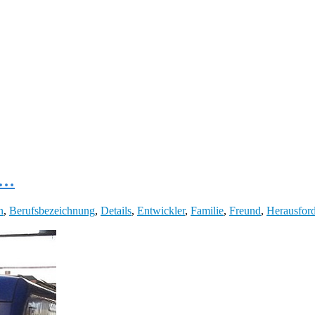
ls…
n
,
Berufsbezeichnung
,
Details
,
Entwickler
,
Familie
,
Freund
,
Herausfor