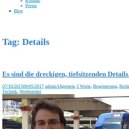
Kontakt
Presse
Blog
Tag: Details
Es sind die dreckigen, tiefsitzenden Detai
07/10/2015
09/05/2017
admin
Allgemein
3 Worte
,
Begeisterung
,
Berli
Technik
,
Wegbereiter