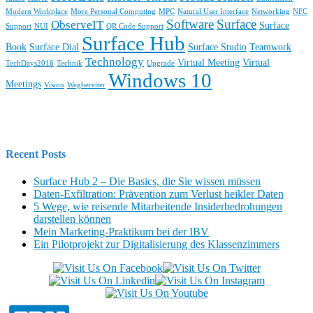
Modern Workplace
More Personal Computing
MPC
Natural User Interface
Networking
NFC
Software
Surface
ObserveIT
Surface
Support
NUI
QR Code Support
Surface Hub
Book
Surface Dial
Surface Studio
Teamwork
Technology
Virtual Meeting
Virtual
TechDays2016
Technik
Upgrade
Windows 10
Meetings
Vision
Wegbereiter
Recent Posts
Surface Hub 2 – Die Basics, die Sie wissen müssen
Daten-Exfiltration: Prävention zum Verlust heikler Daten
5 Wege, wie reisende Mitarbeitende Insiderbedrohungen
darstellen können
Mein Marketing-Praktikum bei der IBV
Ein Pilotprojekt zur Digitalisierung des Klassenzimmers