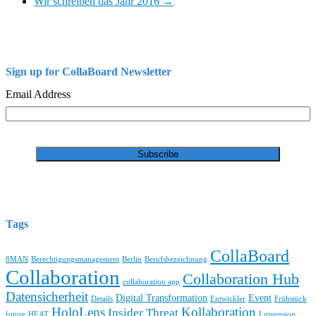
Wir schreiben das Jahr 2016
→
Sign up for CollaBoard Newsletter
Email Address
Tags
CollaBoard
8MAN
Berechtigungsmanagement
Berlin
Berufsbezeichnung
Collaboration
Collaboration Hub
collaboration app
Datensicherheit
Digital Transformation
Event
Details
Entwickler
Frühstück
HoloLens
Kollaboration
Insider Threat
future
HEAT
Lumension