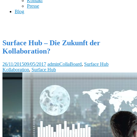
Kontakt
Presse
Blog
Surface Hub – Die Zukunft der
Kollaboration?
26/11/2015
09/05/2017
admin
CollaBoard
,
Surface Hub
Kollaboration
,
Surface Hub