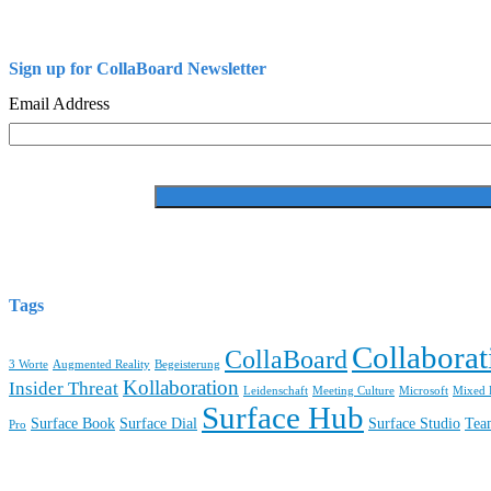
Sign up for CollaBoard Newsletter
Email Address
Tags
Collaborat
CollaBoard
3 Worte
Augmented Reality
Begeisterung
Kollaboration
Insider Threat
Leidenschaft
Meeting Culture
Microsoft
Mixed R
Surface Hub
Surface Book
Surface Dial
Surface Studio
Tea
Pro