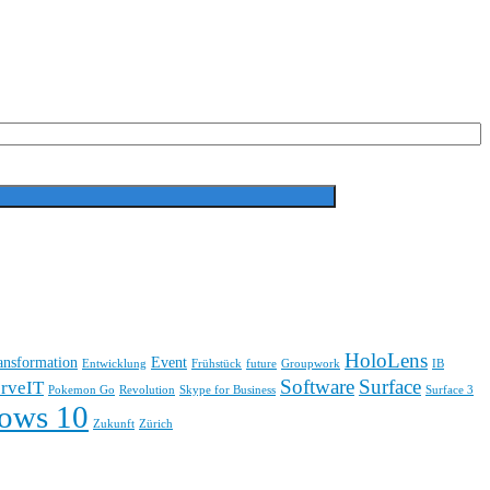
HoloLens
ransformation
Event
Entwicklung
Frühstück
future
Groupwork
IB
Software
Surface
rveIT
Pokemon Go
Revolution
Skype for Business
Surface 3
ows 10
Zukunft
Zürich