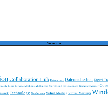
ion
Collaboration Hub
Datensicherheit
Digital T
Datenschutz
Obse
eality
More Persona Meetings
Multimedia Storytelling
myDataSpace
Nachstschwärmer
Wind
Technology
mwork
Virtual Meeting
Virtual Meetings
Touchscreen