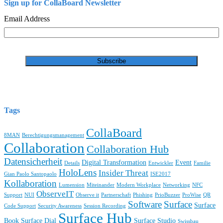
Sign up for CollaBoard Newsletter
Email Address
Tags
CollaBoard
8MAN
Berechtigungsmanagement
Collaboration
Collaboration Hub
Datensicherheit
Digital Transformation
Event
Details
Entwickler
Familie
HoloLens
Insider Threat
Gian Paolo Santopaolo
ISE2017
Kollaboration
Lumension
Miteinander
Modern Workplace
Networking
NFC
ObserveIT
Support
NUI
Observe it
Partnerschaft
Phishing
PrioBuzzer
ProWise
QR
Software
Surface
Surface
Code Support
Security Awareness
Session Recording
Surface Hub
Book
Surface Dial
Surface Studio
Swissbau