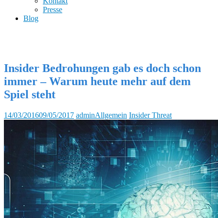
Kontakt
Presse
Blog
Insider Bedrohungen gab es doch schon
immer – Warum heute mehr auf dem
Spiel steht
14/03/2016
09/05/2017
admin
Allgemein
Insider Threat