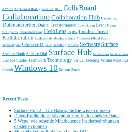
CollaBoard
3 Worte
Augmented Reality
Ausblick
BITT
Collaboration
Collaboration Hub
Datenschutz
Datensicherheit
Digital Transformation
Event
Entwicklung
Freund
HoloLens
Insider Threat
Groupwork
Herausforderung
IB
IBV
Kollaboration
Leidenschaft
Meeting Culture
Microsoft
Mixed Reality
Software
Surface
ObserveIT
myDataSpace
Sales
Schulung
Schweiz
Surface Hub
Surface Book
Surface Dial
Surface Pro
Surface Pro4
Technology
Surface Studio
Teamwork
Virtual Meeting
Virtual Meetings
Windows 10
whoosh
Zukunft
Zürich
Recent Posts
Surface Hub 2 – Die Basics, die Sie wissen müssen
Daten-Exfiltration: Prävention zum Verlust heikler Daten
5 Wege, wie reisende Mitarbeitende Insiderbedrohungen
darstellen können
Mein Marketing-Praktikum bei der IBV