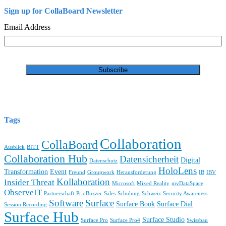
Sign up for CollaBoard Newsletter
Email Address
Tags
Collaboration
CollaBoard
Ausblick
BITT
Collaboration Hub
Datensicherheit
Digital
Datenschutz
HoloLens
Transformation
Event
Freund
Groupwork
Herausforderung
IB
IBV
Kollaboration
Insider Threat
Microsoft
Mixed Reality
myDataSpace
ObserveIT
Partnerschaft
PrioBuzzer
Sales
Schulung
Schweiz
Security Awareness
Software
Surface
Surface Book
Surface Dial
Session Recording
Surface Hub
Surface Studio
Surface Pro
Surface Pro4
Swissbau