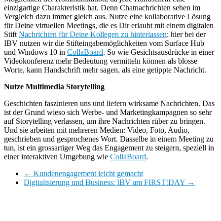
einzigartige Charakteristik hat.
Denn Chatnachrichten sehen im
Vergleich
dazu
immer gleich aus. Nutze eine kollaborative Lösung
für Deine virtuellen Meetings, die es Dir erlaubt mit einem digitalen
Stift
Nachrichten für Deine Kollegen zu hinterlassen
: hier bei der
IBV nutzen wir die Stifteingabemöglichkeiten vom Surface Hub
und Windows 10 in
CollaBoard
. So wie Gesichtsausdrücke in einer
Videokonferenz mehr Bedeutung vermitteln können als blosse
Worte, kann Handschrift mehr sagen
,
als eine getippte Nachricht.
Nutze Multimedia Storytelling
Ge
schichten faszinieren uns und liefern wirksame Nachrichten. Das
ist der Grund wieso sich Werbe- und Marketingkampagnen
so sehr
auf Storytelling verlassen, um ihre Nachrichten rüber zu bringen.
Und sie arbeiten mit mehreren Medien: Video, Foto, Audio,
geschrieben und gesprochenes Wort. Dasselbe in einem Meeting zu
tun
,
ist ein grossartiger Weg das Engagement zu steigern, speziell in
einer interaktiven Umgebung wie
CollaBoard
.
←
Kundenengagement leicht gemacht
Digitalisierung und Business: IBV am FIRST!DAY
→